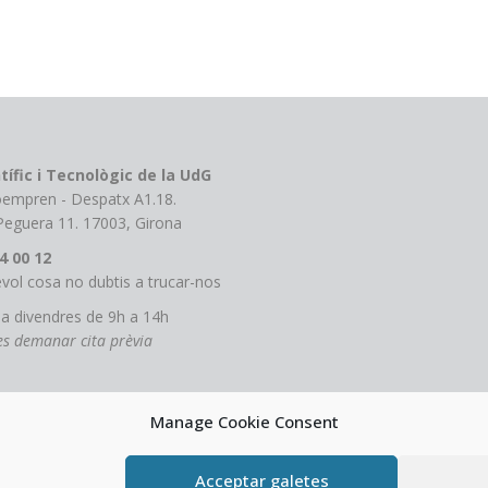
tífic i Tecnològic de la UdG
roempren - Despatx A1.18.
 Peguera 11. 17003, Girona
4 00 12
vol cosa no dubtis a trucar-nos
 a divendres de 9h a 14h
tes demanar cita prèvia
Manage Cookie Consent
Acceptar galetes