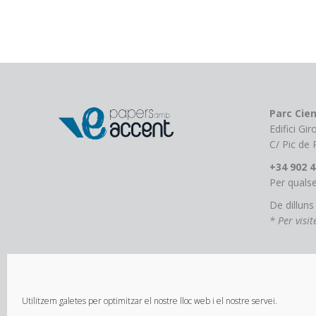
variantes.
Las
opciones
se
pueden
elegir
en
Parc Cien
la
Edifici Gi
página
C/ Pic de
de
+34 902 4
producto
Per qualse
De dilluns
* Per visi
Utilitzem galetes per optimitzar el nostre lloc web i el nostre servei.