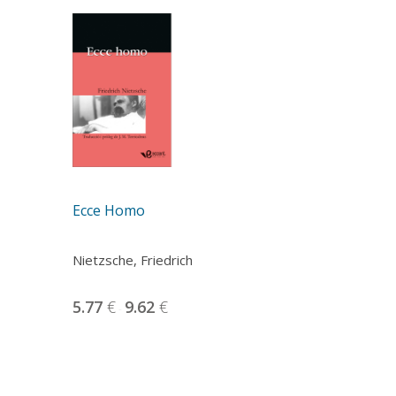
Ecce Homo
Nietzsche, Friedrich
5.77
€
9.62
€
-
Este
producto
tiene
múltiples