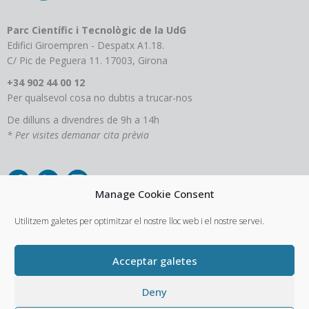
Parc Científic i Tecnològic de la UdG
Edifici Giroempren - Despatx A1.18.
C/ Pic de Peguera 11. 17003, Girona
+34 902 44 00 12
Per qualsevol cosa no dubtis a trucar-nos
De dilluns a divendres de 9h a 14h
* Per visites demanar cita prèvia
Manage Cookie Consent
Utilitzem galetes per optimitzar el nostre lloc web i el nostre servei.
Acceptar galetes
Aviso Legal
Política de privacitat
Política de cookies
Deny
Entregues i devolucions