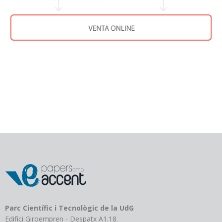
Parc Científic i Tecnològic de la UdG
Edifici Giroempren - Despatx A1.18.