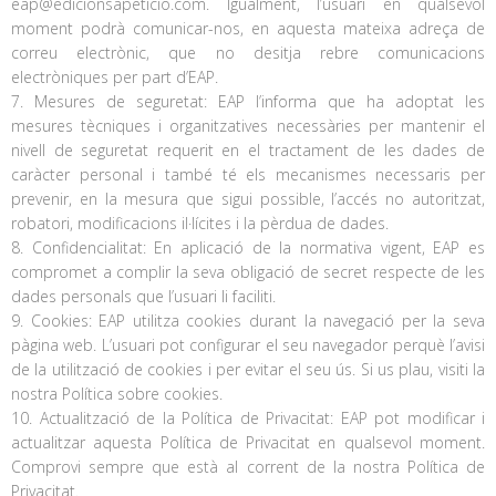
eap@edicionsapeticio.com. Igualment, l’usuari en qualsevol
moment podrà comunicar-nos, en aquesta mateixa adreça de
correu electrònic, que no desitja rebre comunicacions
electròniques per part d’EAP.
7. Mesures de seguretat: EAP l’informa que ha adoptat les
mesures tècniques i organitzatives necessàries per mantenir el
nivell de seguretat requerit en el tractament de les dades de
caràcter personal i també té els mecanismes necessaris per
prevenir, en la mesura que sigui possible, l’accés no autoritzat,
robatori, modificacions il·lícites i la pèrdua de dades.
8. Confidencialitat: En aplicació de la normativa vigent, EAP es
compromet a complir la seva obligació de secret respecte de les
dades personals que l’usuari li faciliti.
9. Cookies: EAP utilitza cookies durant la navegació per la seva
pàgina web. L’usuari pot configurar el seu navegador perquè l’avisi
de la utilització de cookies i per evitar el seu ús. Si us plau, visiti la
nostra Política sobre cookies.
10. Actualització de la Política de Privacitat: EAP pot modificar i
actualitzar aquesta Política de Privacitat en qualsevol moment.
Comprovi sempre que està al corrent de la nostra Política de
Privacitat.