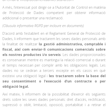
A més, l’interessat pot dirigir-se a l’Autoritat de Control en matèria
de Protecció de Dades competent per obtenir informació
addicional o presentar una reclamació.
(Clàusula informativa RGPD per incloure en documents)
D’acord amb l’establert en el Reglament General de Protecció de
Dades, li informem que tractarem les seves dades personals amb
la finalitat de realitzar
la gestió administrativa, comptable i
fiscal, així com enviar-li comunicacions comercials sobre
els nostres productes i/o serveis
. Les dades proporcionades
es conservaran mentre es mantingui la relació comercial o durant
el temps necessari per complir amb les obligacions legals. Les
dades no se cediran a tercers excepte en els casos en què
existeixi una obligació legal i
les tractarem sobre la base del
seu consentiment o l’execució d’un contracte o per
obligació legal.
Així mateix, li informem de la possibilitat d’exercir els següents
drets sobre les seves dades personals: dret d’accés, rectificació,
supressió o oblit, limitació, oposició, portabilitat i a retirar el