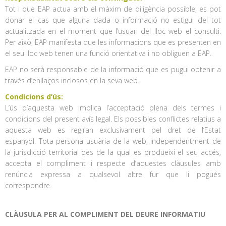
Tot i que EAP actua amb el màxim de diligència possible, es pot
donar el cas que alguna dada o informació no estigui del tot
actualitzada en el moment que l’usuari del lloc web el consulti.
Per això, EAP manifesta que les informacions que es presenten en
el seu lloc web tenen una funció orientativa i no obliguen a EAP.
EAP no serà responsable de la informació que es pugui obtenir a
través d’enllaços inclosos en la seva web.
Condicions d’ús:
L’ús d’aquesta web implica l’acceptació plena dels termes i
condicions del present avís legal. Els possibles conflictes relatius a
aquesta web es regiran exclusivament pel dret de l’Estat
espanyol. Tota persona usuària de la web, independentment de
la jurisdicció territorial des de la qual es produeixi el seu accés,
accepta el compliment i respecte d’aquestes clàusules amb
renúncia expressa a qualsevol altre fur que li pogués
correspondre.
CLÀUSULA PER AL COMPLIMENT DEL DEURE INFORMATIU