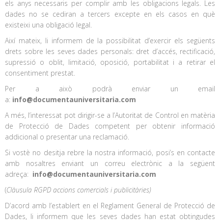
els anys necessaris per complir amb les obligacions legals. Les
dades no se cediran a tercers excepte en els casos en què
existeixi una obligació legal.
Així mateix, li informem de la possibilitat d’exercir els següents
drets sobre les seves dades personals: dret d’accés, rectificació,
supressió o oblit, limitació, oposició, portabilitat i a retirar el
consentiment prestat.
Per a això podrà enviar un email
a:
info@documentauniversitaria.com
A més, l’interessat pot dirigir-se a l’Autoritat de Control en matèria
de Protecció de Dades competent per obtenir informació
addicional o presentar una reclamació.
Si vostè no desitja rebre la nostra informació, posi’s en contacte
amb nosaltres enviant un correu electrònic a la següent
adreça:
info@documentauniversitaria.com
(
Clàusula RGPD accions comercials i publicitàries)
D’acord amb l’establert en el Reglament General de Protecció de
Dades, li informem que les seves dades han estat obtingudes