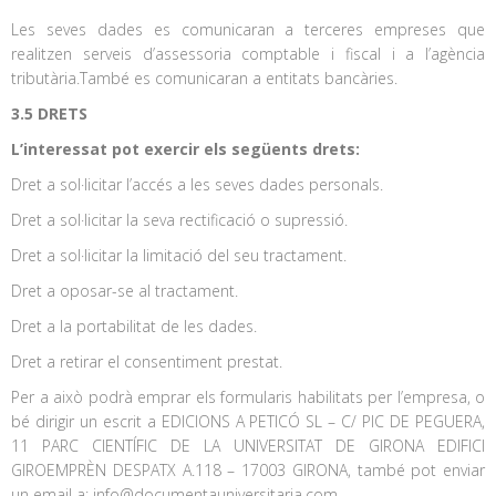
Les seves dades es comunicaran a terceres empreses que
realitzen serveis d’assessoria comptable i fiscal i a l’agència
tributària.També es comunicaran a entitats bancàries.
3.5 DRETS
L’interessat pot exercir els següents drets:
Dret a sol·licitar l’accés a les seves dades personals.
Dret a sol·licitar la seva rectificació o supressió.
Dret a sol·licitar la limitació del seu tractament.
Dret a oposar-se al tractament.
Dret a la portabilitat de les dades.
Dret a retirar el consentiment prestat.
Per a això podrà emprar els formularis habilitats per l’empresa, o
bé dirigir un escrit a EDICIONS A PETICÓ SL – C/ PIC DE PEGUERA,
11 PARC CIENTÍFIC DE LA UNIVERSITAT DE GIRONA EDIFICI
GIROEMPRÈN DESPATX A.118 – 17003 GIRONA, també pot enviar
un email a: info@documentauniversitaria.com