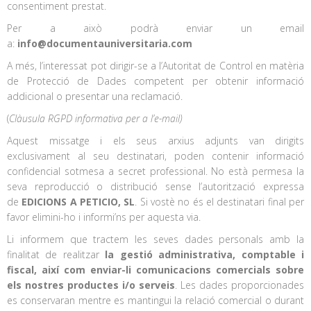
consentiment prestat.
Per a això podrà enviar un email
a:
info@documentauniversitaria.com
A més, l’interessat pot dirigir-se a l’Autoritat de Control en matèria
de Protecció de Dades competent per obtenir informació
addicional o presentar una reclamació.
(
Clàusula RGPD informativa per a l’e-mail)
Aquest missatge i els seus arxius adjunts van dirigits
exclusivament al seu destinatari, poden contenir informació
confidencial sotmesa a secret professional. No està permesa la
seva reproducció o distribució sense l’autorització expressa
de
EDICIONS A PETICIO, SL
. Si vostè no és el destinatari final per
favor elimini-ho i informi’ns per aquesta via.
Li informem que tractem les seves dades personals amb la
finalitat de realitzar
la gestió administrativa, comptable i
fiscal, així com enviar-li comunicacions comercials sobre
els nostres productes i/o serveis
. Les dades proporcionades
es conservaran mentre es mantingui la relació comercial o durant