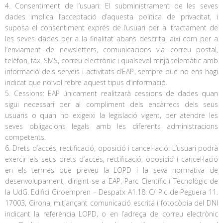
4. Consentiment de l’usuari: El subministrament de les seves
dades implica l’acceptació d’aquesta política de privacitat, i
suposa el consentiment exprés de l’usuari per al tractament de
les seves dades per a la finalitat abans descrita, així com per a
l’enviament de newsletters, comunicacions via correu postal,
telèfon, fax, SMS, correu electrònic i qualsevol mitjà telemàtic amb
informació dels serveis i activitats d’EAP, sempre que no ens hagi
indicat que no vol rebre aquest tipus d’informació.
5. Cessions: EAP únicament realitzarà cessions de dades quan
sigui necessari per al compliment dels encàrrecs dels seus
usuaris o quan ho exigeixi la legislació vigent, per atendre les
seves obligacions legals amb les diferents administracions
competents.
6. Drets d’accés, rectificació, oposició i cancel·lació: L’usuari podrà
exercir els seus drets d’accés, rectificació, oposició i cancel·lació
en els termes que preveu la LOPD i la seva normativa de
desenvolupament, dirigint-se a EAP, Parc Científic i Tecnològic de
la UdG. Edifici Giroempren – Despatx A1.18. C/ Pic de Peguera 11.
17003, Girona, mitjançant comunicació escrita i fotocòpia del DNI
indicant la referència LOPD, o en l’adreça de correu electrònic