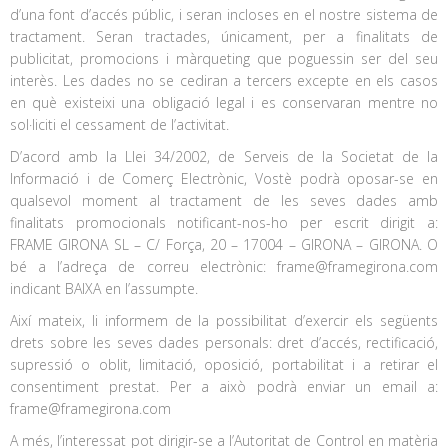
d’una font d’accés públic, i seran incloses en el nostre sistema de
tractament. Seran tractades, únicament, per a finalitats de
publicitat, promocions i màrqueting que poguessin ser del seu
interès. Les dades no se cediran a tercers excepte en els casos
en què existeixi una obligació legal i es conservaran mentre no
sol·liciti el cessament de l’activitat.
D’acord amb la Llei 34/2002, de Serveis de la Societat de la
Informació i de Comerç Electrònic, Vostè podrà oposar-se en
qualsevol moment al tractament de les seves dades amb
finalitats promocionals notificant-nos-ho per escrit dirigit a:
FRAME GIRONA SL – C/ Força, 20 – 17004 – GIRONA – GIRONA. O
bé a l’adreça de correu electrònic: frame@framegirona.com
indicant BAIXA en l’assumpte.
Així mateix, li informem de la possibilitat d’exercir els següents
drets sobre les seves dades personals: dret d’accés, rectificació,
supressió o oblit, limitació, oposició, portabilitat i a retirar el
consentiment prestat. Per a això podrà enviar un email a:
frame@framegirona.com
A més, l’interessat pot dirigir-se a l’Autoritat de Control en matèria