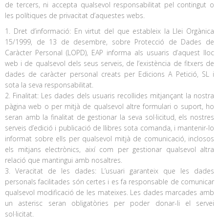
de tercers, ni accepta qualsevol responsabilitat pel contingut o
les polítiques de privacitat d’aquestes webs.
1. Dret d’informació: En virtut del que estableix la Llei Orgànica
15/1999, de 13 de desembre, sobre Protecció de Dades de
Caràcter Personal (LOPD), EAP informa als usuaris d’aquest lloc
web i de qualsevol dels seus serveis, de l’existència de fitxers de
dades de caràcter personal creats per Edicions A Petició, SL i
sota la seva responsabilitat.
2. Finalitat: Les dades dels usuaris recollides mitjançant la nostra
pàgina web o per mitjà de qualsevol altre formulari o suport, ho
seran amb la finalitat de gestionar la seva sol·licitud, els nostres
serveis d’edició i publicació de llibres sota comanda, i mantenir-lo
informat sobre ells per qualsevol mitjà de comunicació, inclosos
els mitjans electrònics, així com per gestionar qualsevol altra
relació que mantingui amb nosaltres.
3. Veracitat de les dades: L’usuari garanteix que les dades
personals facilitades són certes i es fa responsable de comunicar
qualsevol modificació de les mateixes. Les dades marcades amb
un asterisc seran obligatòries per poder donar-li el servei
sol·licitat.