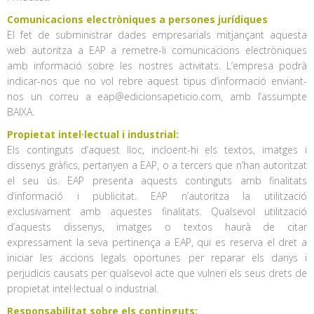
Comunicacions electròniques a persones jurídiques
El fet de subministrar dades empresarials mitjançant aquesta
web autoritza a EAP a remetre-li comunicacions electròniques
amb informació sobre les nostres activitats. L’empresa podrà
indicar-nos que no vol rebre aquest tipus d’informació enviant-
nos un correu a eap@edicionsapeticio.com, amb l’assumpte
BAIXA.
Propietat intel·lectual i industrial:
Els continguts d’aquest lloc, incloent-hi els textos, imatges i
dissenys gràfics, pertanyen a EAP, o a tercers que n’han autoritzat
el seu ús. EAP presenta aquests continguts amb finalitats
d’informació i publicitat. EAP n’autoritza la utilització
exclusivament amb aquestes finalitats. Qualsevol utilització
d’aquests dissenys, imatges o textos haurà de citar
expressament la seva pertinença a EAP, qui es reserva el dret a
iniciar les accions legals oportunes per reparar els danys i
perjudicis causats per qualsevol acte que vulneri els seus drets de
propietat intel·lectual o industrial.
Responsabilitat sobre els continguts: