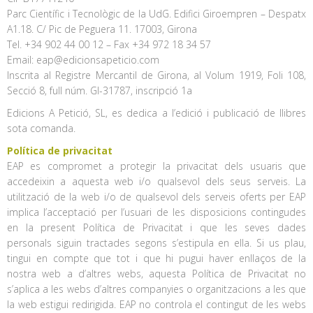
Parc Científic i Tecnològic de la UdG. Edifici Giroempren – Despatx
A1.18. C/ Pic de Peguera 11. 17003, Girona
Tel. +34 902 44 00 12 – Fax +34 972 18 34 57
Email: eap@edicionsapeticio.com
Inscrita al Registre Mercantil de Girona, al Volum 1919, Foli 108,
Secció 8, full núm. GI-31787, inscripció 1a
Edicions A Petició, SL, es dedica a l’edició i publicació de llibres
sota comanda.
Política de privacitat
EAP es compromet a protegir la privacitat dels usuaris que
accedeixin a aquesta web i/o qualsevol dels seus serveis. La
utilització de la web i/o de qualsevol dels serveis oferts per EAP
implica l’acceptació per l’usuari de les disposicions contingudes
en la present Política de Privacitat i que les seves dades
personals siguin tractades segons s’estipula en ella. Si us plau,
tingui en compte que tot i que hi pugui haver enllaços de la
nostra web a d’altres webs, aquesta Política de Privacitat no
s’aplica a les webs d’altres companyies o organitzacions a les que
la web estigui redirigida. EAP no controla el contingut de les webs