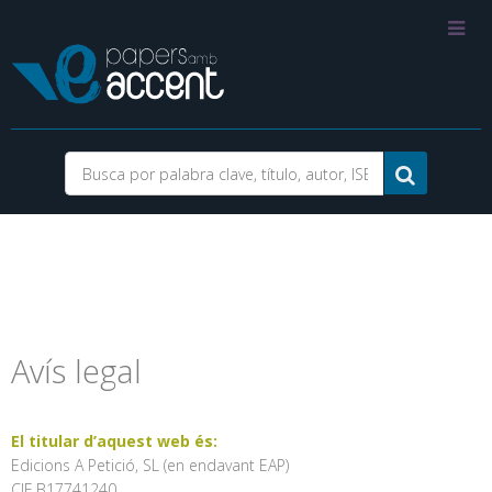
Avís legal
El titular d’aquest web és:
Edicions A Petició, SL (en endavant EAP)
CIF B17741240