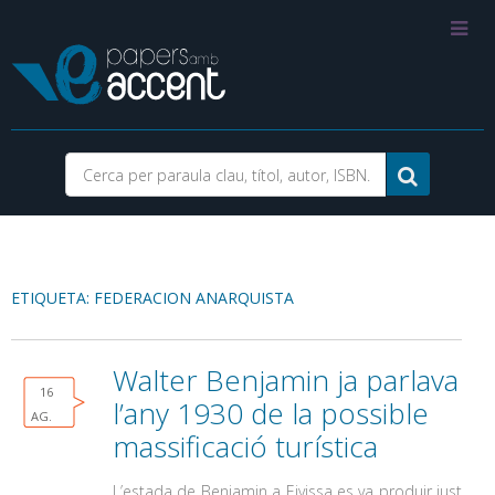
ETIQUETA: FEDERACION ANARQUISTA
Walter Benjamin ja parlava
16
l’any 1930 de la possible
AG.
massificació turística
L’estada de Benjamin a Eivissa es va produir just