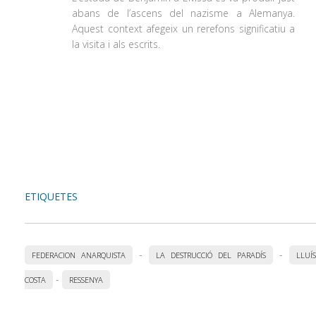
abans de l’ascens del nazisme a Alemanya.
Aquest context afegeix un rerefons significatiu a
la visita i als escrits.
ETIQUETES
-
-
FEDERACION ANARQUISTA
LA DESTRUCCIÓ DEL PARADÍS
LLUÍS
-
COSTA
RESSENYA
Accedeix a totes les