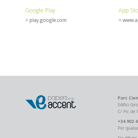
Google Play
App St
> play.google.com
> www.a
Parc Cien
Edifici Gi
C/ Pic de
+34 902 4
Per qualse
De dilluns