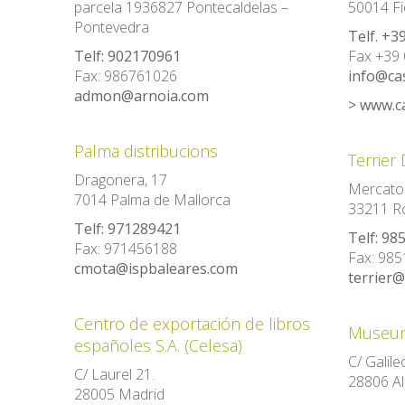
parcela 1936827 Pontecaldelas –
50014 Fie
Pontevedra
Telf. +3
Telf: 902170961
Fax +39 
Fax: 986761026
info@casa
admon@arnoia.com
> www.ca
Palma distribucions
Terrier 
Dragonera, 17
Mercator
7014 Palma de Mallorca
33211 Ro
Telf: 971289421
Telf: 98
Fax: 971456188
Fax: 98
cmota@ispbaleares.com
terrier@
Centro de exportación de libros
Museum
españoles S.A. (Celesa)
C/ Galileo
C/ Laurel 21.
28806 Al
28005 Madrid