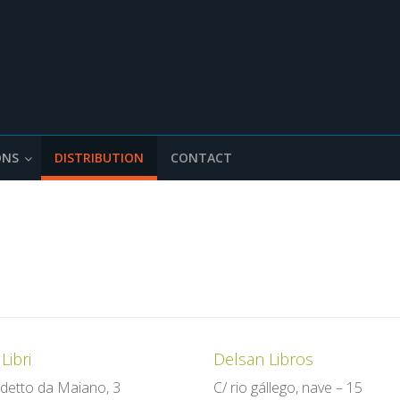
ONS
DISTRIBUTION
CONTACT
Libri
Delsan Libros
detto da Maiano, 3
C/ rio gállego, nave – 15