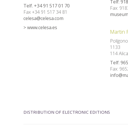
Telf: 91
Telf. +34 91 517 01 70
Fax: 91
Fax +34 91 517 34 81
museum
celesa@celesa.com
> www.celesa.es
Martin 
Polígono 
1133
114 Alic
Telf: 96
Fax: 96
info@mar
DISTRIBUTION OF ELECTRONIC EDITIONS