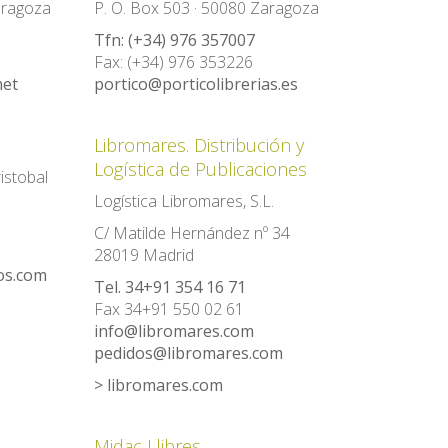
aragoza
P. O. Box 503 · 50080 Zaragoza
Tfn: (+34) 976 357007
Fax: (+34) 976 353226
net
portico@porticolibrerias.es
Libromares. Distribución y
Logística de Publicaciones
istobal
Logística Libromares, S.L.
C/ Matilde Hernández nº 34
28019 Madrid
os.com
Tel. 34+91 354 16 71
Fax 34+91 550 02 61
info@libromares.com
pedidos@libromares.com
> libromares.com
Midac Llibres