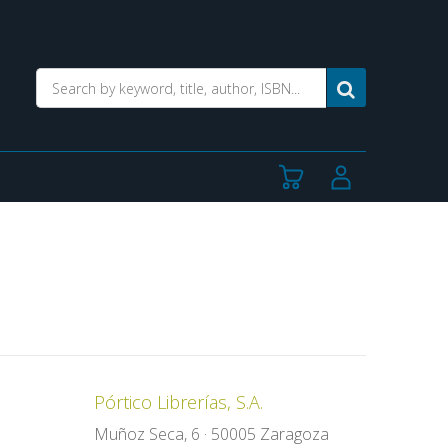
Pórtico Librerías, S.A.
Muñoz Seca, 6 · 50005 Zaragoza