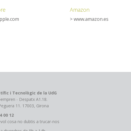
ore
Amazon
pple.com
> www.amazon.es
tífic i Tecnològic de la UdG
roempren - Despatx A1.18.
 Peguera 11. 17003, Girona
4 00 12
vol cosa no dubtis a trucar-nos
 a divendres de 9h a 14h