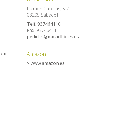
Raimon Casellas, 5-7
08205 Sabadell
Telf. 937464110
Fax: 937464111
pedidos@midacllibres.es
com
Amazon
> www.amazon.es