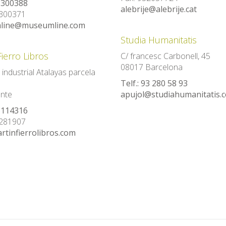
8300388
alebrije@alebrije.cat
8300371
line@museumline.com
Studia Humanitatis
Fierro Libros
C/ francesc Carbonell, 45
08017 Barcelona
industrial Atalayas parcela
Telf.: 93 280 58 93
ante
apujol@studiahumanitatis.
5114316
5281907
tinfierrolibros.com