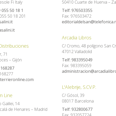
sole Fi Italy
50410 Cuarte de Huerva – Z
9 055 50 18 1
Telf: 976503355
055 50 18 201
Fax: 976503472
lini.it
editorialdelsan@telefonica.
salini.it
Arcadia Libros
Distribuciones
C/ Cromo, 48 polígono San Cr
47012 Valladolid
, 71
ces – Gijón
Telf: 983395049
Fax: 983395059
5168287
administracion@arcadialibr
5168277
terrieronline.com
L'Alebrije, S.CV.P.
 Line
C/ Gósol, 39
08017 Barcelona
 Galilei, 14
calá de Henares – Madrid
Telf: 932800677
Fax: 932057724