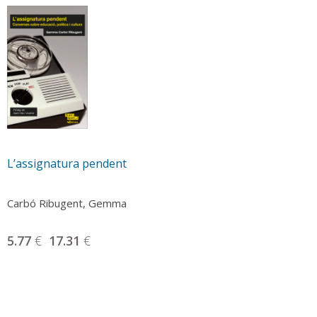
L’assignatura pendent
Carbó Ribugent, Gemma
5.77
€
17.31
€
-
Aquest
producte
té
diverses