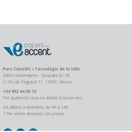
variants.
Les
opcions
es
poden
triar
a
la
pàgina
del
producte
Parc Científic i Tecnològic de la UdG
Edifici Giroempren - Despatx A1.18.
C/ Pic de Peguera 11. 17003, Girona
+34 902 44 00 12
Per qualsevol cosa no dubtis a trucar-nos
De dilluns a divendres de 9h a 14h
* Per visites demanar cita prèvia