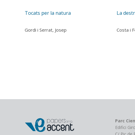
Tocats per la natura
La destr
Gordi i Serrat, Josep
Costa i F
Aquest
producte
té
diverses
variants.
Les
opcions
es
poden
triar
a
la
Parc Cien
pàgina
Edifici Gi
del
C/ Pic de