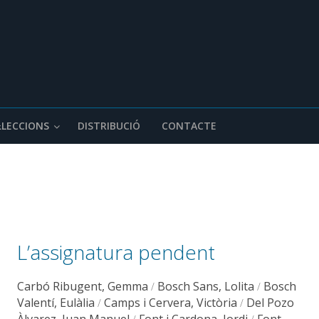
·LECCIONS
DISTRIBUCIÓ
CONTACTE
L’assignatura pendent
Carbó Ribugent, Gemma
Bosch Sans, Lolita
Bosch
/
/
Valentí, Eulàlia
Camps i Cervera, Victòria
Del Pozo
/
/