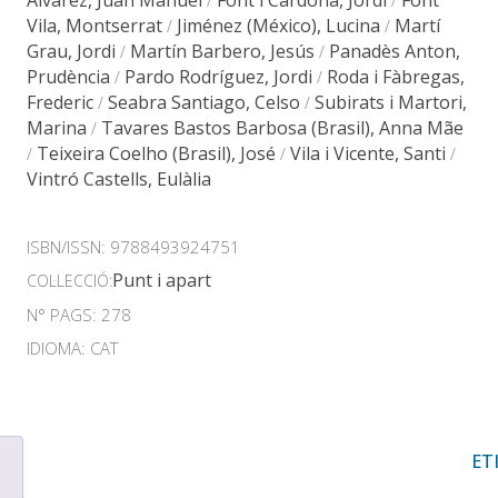
Àlvarez, Juan Manuel
Font i Cardona, Jordi
Font
/
/
Vila, Montserrat
Jiménez (México), Lucina
Martí
/
/
Grau, Jordi
Martín Barbero, Jesús
Panadès Anton,
/
/
Prudència
Pardo Rodríguez, Jordi
Roda i Fàbregas,
/
/
Frederic
Seabra Santiago, Celso
Subirats i Martori,
/
/
Marina
Tavares Bastos Barbosa (Brasil), Anna Mãe
/
Teixeira Coelho (Brasil), José
Vila i Vicente, Santi
/
/
/
Vintró Castells, Eulàlia
ISBN/ISSN:
9788493924751
Punt i apart
COL·LECCIÓ:
N° PAGS: 278
IDIOMA: CAT
ET