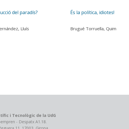
ucció del paradís?
És la política, idiotes!
ernández, Lluís
Brugué Torruella, Quim
tífic i Tecnològic de la UdG
roempren - Despatx A1.18.
 Peguera 11. 17003, Girona