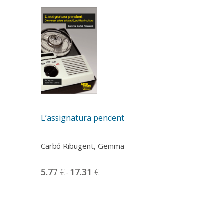
L’assignatura pendent
Carbó Ribugent, Gemma
5.77
€
17.31
€
-
Aquest
producte
té
diverses