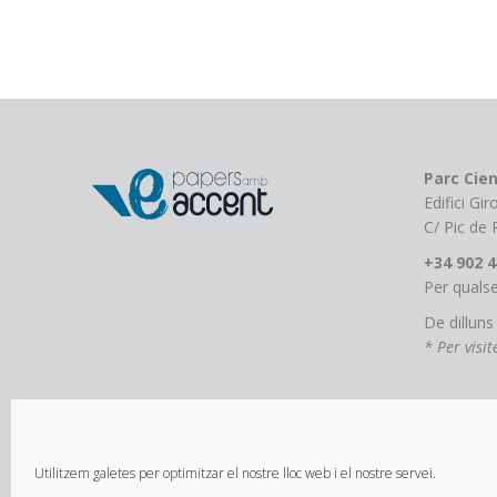
variants.
Les
opcions
es
poden
triar
a
Parc Cien
la
Edifici Gi
pàgina
C/ Pic de
del
+34 902 4
producte
Per qualse
De dilluns
* Per visi
Utilitzem galetes per optimitzar el nostre lloc web i el nostre servei.