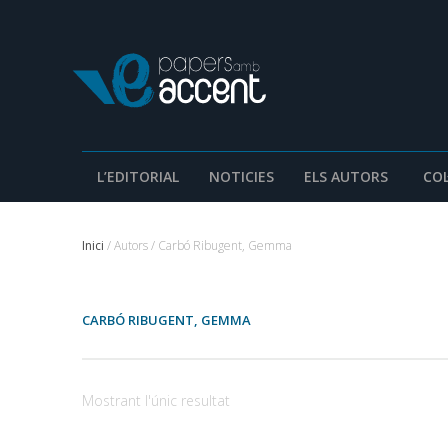
L’EDITORIAL
NOTICIES
ELS AUTORS
COL
Inici
/ Autors / Carbó Ribugent, Gemma
CARBÓ RIBUGENT, GEMMA
Mostrant l'únic resultat