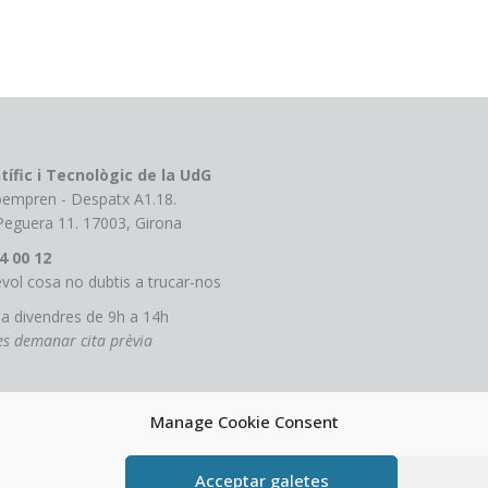
tífic i Tecnològic de la UdG
roempren - Despatx A1.18.
 Peguera 11. 17003, Girona
4 00 12
vol cosa no dubtis a trucar-nos
 a divendres de 9h a 14h
tes demanar cita prèvia
Manage Cookie Consent
Acceptar galetes