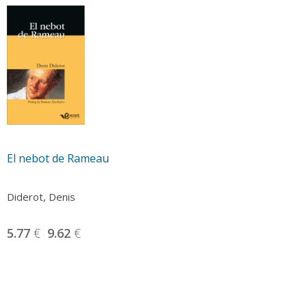
El nebot de Rameau
Diderot, Denis
5.77
€
9.62
€
-
Aquest
producte
té
diverses