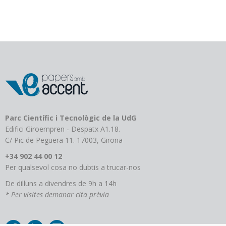
variants.
Les
opcions
es
poden
triar
a
la
pàgina
del
producte
Parc Científic i Tecnològic de la UdG
Edifici Giroempren - Despatx A1.18.
C/ Pic de Peguera 11. 17003, Girona
+34 902 44 00 12
Per qualsevol cosa no dubtis a trucar-nos
De dilluns a divendres de 9h a 14h
* Per visites demanar cita prèvia