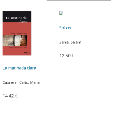
recent
Sol cec
Zenia, Salem
12.50
€
La matinada clara
Cabrera i Callís, Maria
14.42
€