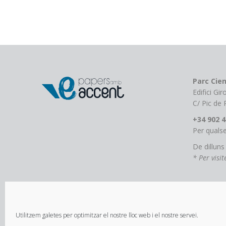
Parc Cien
Edifici Gi
C/ Pic de
+34 902 4
Per qualse
De dilluns
* Per visi
Utilitzem galetes per optimitzar el nostre lloc web i el nostre servei.