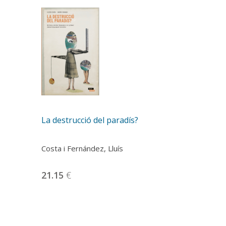
La destrucció del paradís?
Costa i Fernández, Lluís
21.15
€