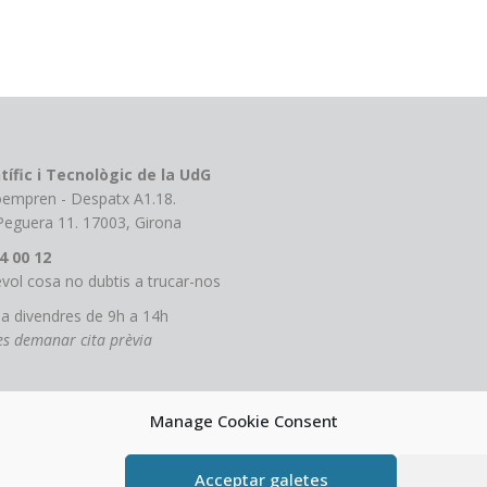
tífic i Tecnològic de la UdG
roempren - Despatx A1.18.
 Peguera 11. 17003, Girona
4 00 12
vol cosa no dubtis a trucar-nos
 a divendres de 9h a 14h
tes demanar cita prèvia
Manage Cookie Consent
Acceptar galetes