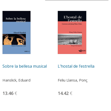
recent
Sobre la bellesa musical
L’hostal de l’estrella
Hanslick, Eduard
Feliu Llansa, Ponç
13.46
€
14.42
€