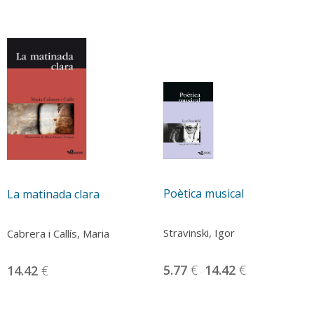
Poètica musical
La matinada clara
Stravinski, Igor
Cabrera i Callís, Maria
5.77
€
14.42
€
14.42
€
-
Aquest
producte