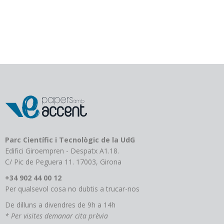
té
diverses
variants.
Les
opcions
es
poden
triar
a
la
pàgina
del
producte
Parc Científic i Tecnològic de la UdG
Edifici Giroempren - Despatx A1.18.
C/ Pic de Peguera 11. 17003, Girona
+34 902 44 00 12
Per qualsevol cosa no dubtis a trucar-nos
De dilluns a divendres de 9h a 14h
* Per visites demanar cita prèvia