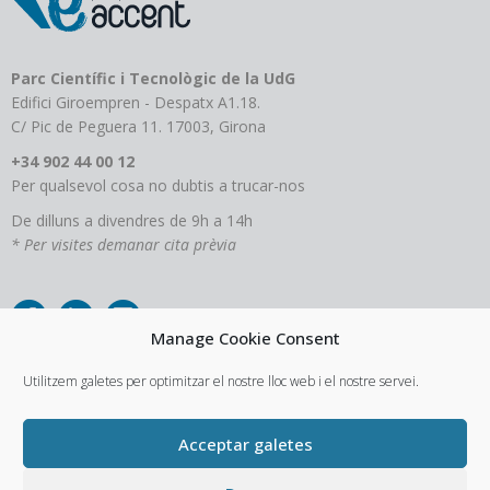
Parc Científic i Tecnològic de la UdG
Edifici Giroempren - Despatx A1.18.
C/ Pic de Peguera 11. 17003, Girona
+34 902 44 00 12
Per qualsevol cosa no dubtis a trucar-nos
De dilluns a divendres de 9h a 14h
* Per visites demanar cita prèvia
Manage Cookie Consent
Utilitzem galetes per optimitzar el nostre lloc web i el nostre servei.
Acceptar galetes
Avís Legal
Política de privacitat
Política de cookies