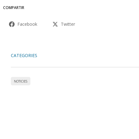
COMPARTIR
Facebook
Twitter
CATEGORIES
NOTICIES
Accedeix a totes les
col·leccions