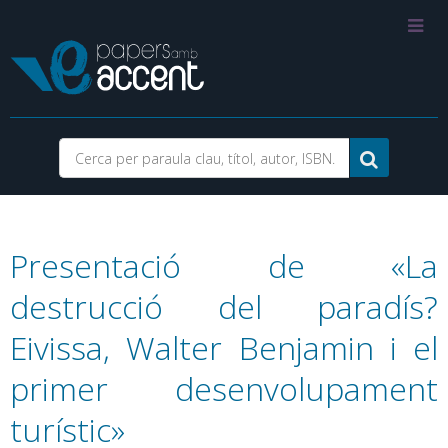
Presentació de «La
destrucció del paradís?
Eivissa, Walter Benjamin i el
primer desenvolupament
turístic»