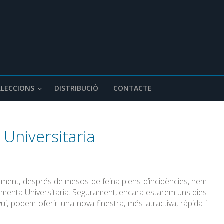
·LECCIONS
DISTRIBUCIÓ
CONTACTE
Universitaria
ment, després de mesos de feina plens d’incidències, hem
cumenta Universitaria. Segurament, encara estarem uns dies
i, podem oferir una nova finestra, més atractiva, ràpida i