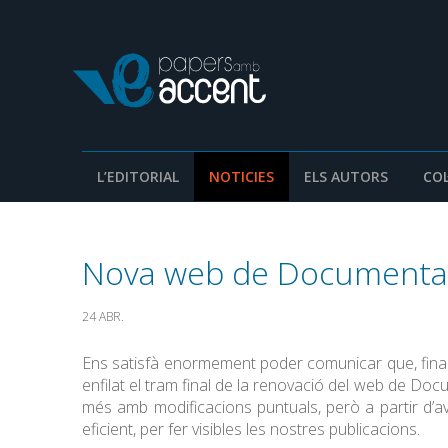
L’EDITORIAL
NOTICIES
ELS AUTORS
COL
Nova web de Documenta 
24 ABR.
Ens satisfà enormement poder comunicar que, final
enfilat el tram final de la renovació del web de Do
més amb modificacions puntuals, però a partir d’avu
eficient, per fer visibles les nostres publicacions.