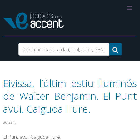
Eivissa, l’últim estiu lluminós
de Walter Benjamin. El Punt
avui. Caiguda lliure.
30 SET.
El Punt avui. Caiguda lliure.