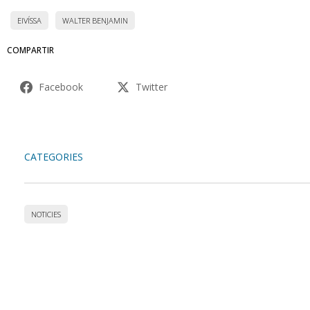
EIVÍSSA
WALTER BENJAMIN
COMPARTIR
Facebook
Twitter
CATEGORIES
NOTICIES
Accedeix a totes les
col·leccions