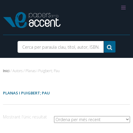
Inici
/ Autors / Planas i Puigbert; Pau
PLANAS I PUIGBERT; PAU
Mostrant l'únic resultat