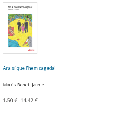
Ara sí que l’hem cagada!
Marès Bonet, Jaume
1.50
€
14.42
€
-
Aquest
producte
té
diverses