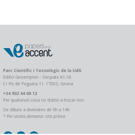
variants.
Les
opcions
es
poden
triar
a
la
pàgina
del
producte
Parc Científic i Tecnològic de la UdG
Edifici Giroempren - Despatx A1.18.
C/ Pic de Peguera 11. 17003, Girona
+34 902 44 00 12
Per qualsevol cosa no dubtis a trucar-nos
De dilluns a divendres de 9h a 14h
* Per visites demanar cita prèvia