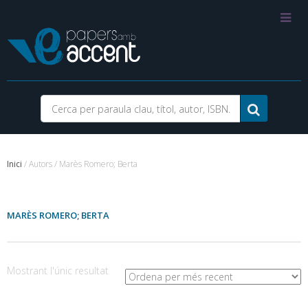
Inici
/ Autors / Marès Romero; Berta
MARÈS ROMERO; BERTA
Mostrant l'únic resultat