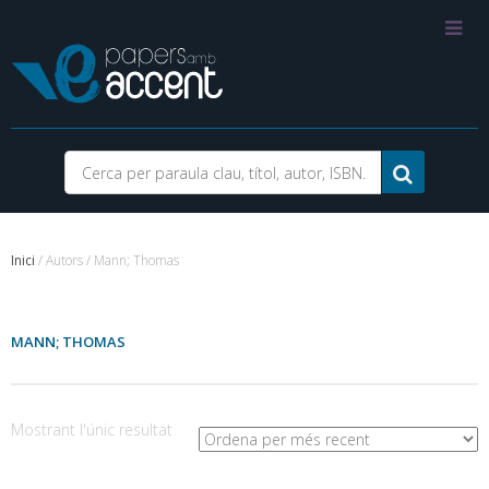
Inici
/ Autors / Mann; Thomas
MANN; THOMAS
Mostrant l'únic resultat