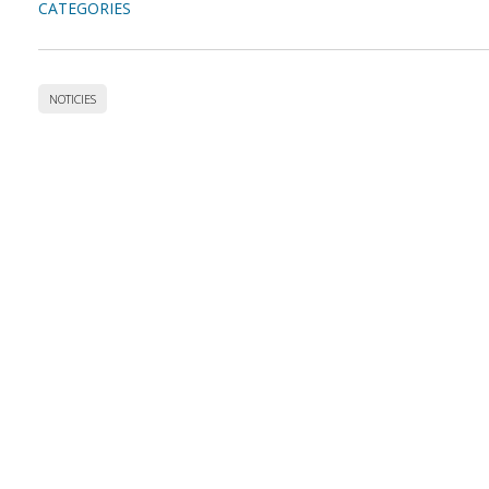
CATEGORIES
NOTICIES
Accedeix a totes les
col·leccions