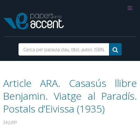
Article ARA. Casasús llibre
Benjamin. Viatge al Paradís.
Postals d’Eivissa (1935)
24 JUNY