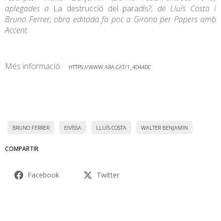
aplegades a
La destrucció del paradís?
, de Lluís Costa i
Bruno Ferrer, obra editada fa poc a Girona per Papers amb
Accent.
Més informació:
HTTPS://WWW.ARA.CAT/1_4D44DC
BRUNO FERRER
EIVÍSSA
LLUÍS COSTA
WALTER BENJAMIN
COMPARTIR
Facebook
Twitter