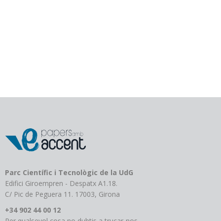
Parc Científic i Tecnològic de la UdG
Edifici Giroempren - Despatx A1.18.
C/ Pic de Peguera 11. 17003, Girona
+34 902 44 00 12
Per qualsevol cosa no dubtis a trucar-nos