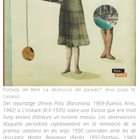
Portada del llibre ‘La destrucció del paradís?’. Arxiu Josep M.
Casasús
Del reportatge d’Irene Polo (Barcelona, 1909-Buenos Aires,
1942) a
L’Instant
(8-V-1935) sobre una Eivissa que era molt
lluny encara d’atreure un turisme massiu. Les observacions
d’aquella periodista capdavantera en la renovació de la
premsa catalana en els anys 1930 coincidien amb les de
l’escriptor Walter Benjamin (Berlín, 1892-Portbou, 1940)