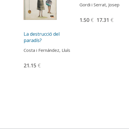
Gordi i Serrat, Josep
1.50
€
17.31
€
-
Aquest
La destrucció del
produc
paradís?
té
diverse
Costa i Fernández, Lluís
variants
Les
21.15
€
opcion
es
poden
triar
a
la
pàgina
del
produc