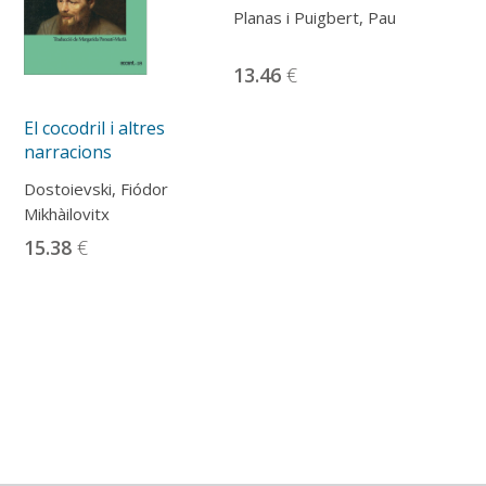
Planas i Puigbert, Pau
13.46
€
El cocodril i altres
te
narracions
s
Dostoievski, Fiódor
.
Mikhàilovitx
15.38
€
s
te